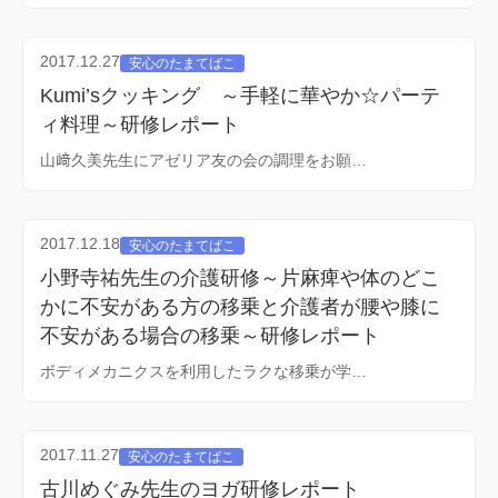
2017.12.27
安心のたまてばこ
Kumi’sクッキング ～手軽に華やか☆パーテ
ィ料理～研修レポート
山﨑久美先生にアゼリア友の会の調理をお願…
2017.12.18
安心のたまてばこ
小野寺祐先生の介護研修～片麻痺や体のどこ
かに不安がある方の移乗と介護者が腰や膝に
不安がある場合の移乗～研修レポート
ボディメカニクスを利用したラクな移乗が学…
2017.11.27
安心のたまてばこ
古川めぐみ先生のヨガ研修レポート