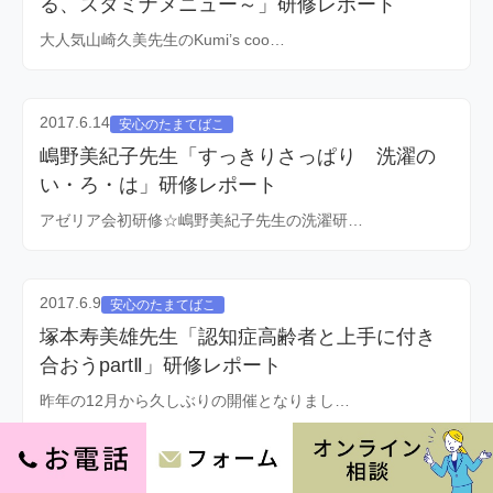
る、スタミナメニュー～」研修レポート
大人気山崎久美先生のKumi’s coo…
2017.6.14
安心のたまてばこ
嶋野美紀子先生「すっきりさっぱり 洗濯の
い・ろ・は」研修レポート
アゼリア会初研修☆嶋野美紀子先生の洗濯研…
2017.6.9
安心のたまてばこ
塚本寿美雄先生「認知症高齢者と上手に付き
合おうpartⅡ」研修レポート
昨年の12月から久しぶりの開催となりまし…
2017.6.8
安心のたまてばこ