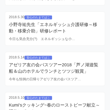
2018.5.30
安心のたまてばこ
小野寺祐先生「エネルギッシュ介護研修～移
動・移乗介助」研修レポート
今日も気合充分(?) エネルギッシュな小…
2018.5.14
安心のたまてばこ
アゼリア友の会バスツアー2018「芦ノ湖遊覧
船＆山のホテルでランチとツツジ観賞」
今年も恒例の日帰りアゼリア友の会バスツア…
2018.5.10
安心のたまてばこ
Kumi’sクッキング~春のローストビーフ献立～