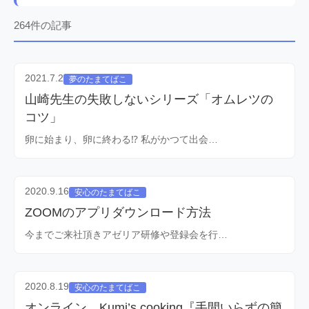
264件の記事
2021.7.2
夢のたまてばこ
山崎先生の失敗しないシリーズ「オムレツの
コツ」
卵に始まり、卵に終わる⁉ 私がかつて出会…
2020.9.16
安心のたまてばこ
ZOOMのアプリダウンロード方法
今までご来社頂きアゼリア研修や登録会を行…
2020.8.19
安心のたまてばこ
オンライン Kumi’s cooking『手間いらずの簡