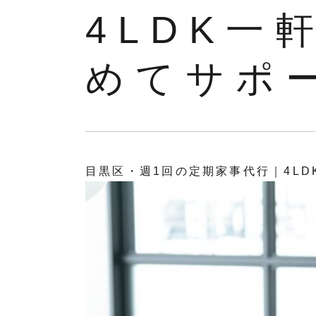
4LDK一
めてサポ
目黒区・週1回の定期家事代行｜4L