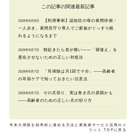
この記事の関連最新記事
【利用事例】認知症の母の夜間徘徊・
2026年8月8日
一人歩き。夜間見守り導入でご家族がぐっすり眠
れるようになるまで
朝起きたら首が痛い——「寝違え」を
2026年8月7日
悪化させないための正しい対処法
「耳掃除は月1回で十分」——高齢者
2026年8月7日
の耳垢ケアで知っておきたい注意点
その爪切り、実は巻き爪の原因かも
2026年8月7日
——高齢者のための正しい爪の切り方
年末大掃除を効率的に進める方法と家政婦サービス活用のメ
リット TOPに戻る