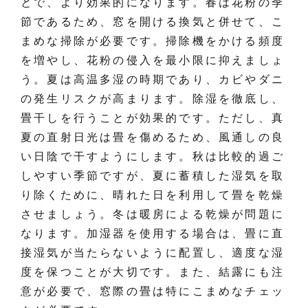
とで、より効果的になります。春は花粉の季
節であるため、窓を開ける換気と併せて、こ
まめな掃除が必要です。掃除機をかける頻度
を増やし、花粉の侵入を最小限に抑えましょ
う。夏は高温多湿の時期であり、カビやダニ
の発生リスクが高まります。除湿を徹底し、
畳干しを行うことが効果的です。ただし、真
夏の直射日光は畳を傷めるため、風通しの良
い日陰で干すようにします。秋は比較的過ご
しやすい季節ですが、夏に蓄積した湿気を取
り除くために、晴れた日を利用して畳を乾燥
させましょう。冬は暖房による乾燥が問題に
なります。加湿器を使用する場合は、畳に直
接湿気が当たらないように配置し、適度な湿
度を保つことが大切です。また、結露にも注
意が必要で、窓際の畳は特にこまめなチェッ