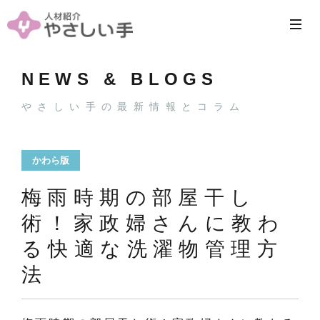
NEWS & BLOGS
やさしい手の最新情報とコラム
かわら版
梅雨時期の部屋干し
術！家政婦さんに教わ
る快適な洗濯物管理方
法