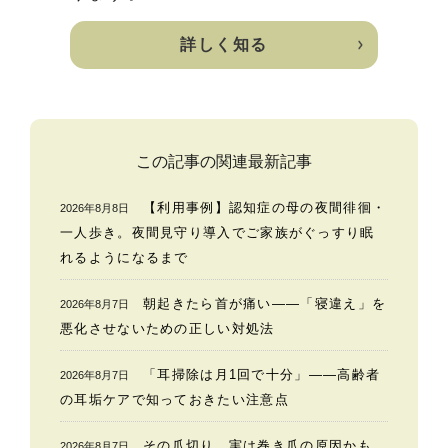
詳しく知る
この記事の関連最新記事
【利用事例】認知症の母の夜間徘徊・
2026年8月8日
一人歩き。夜間見守り導入でご家族がぐっすり眠
れるようになるまで
朝起きたら首が痛い——「寝違え」を
2026年8月7日
悪化させないための正しい対処法
「耳掃除は月1回で十分」——高齢者
2026年8月7日
の耳垢ケアで知っておきたい注意点
その爪切り、実は巻き爪の原因かも
2026年8月7日