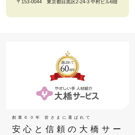
〒153-0044 東京都目黒区2-24-3 中村ビル6階
創業６０年 皆さまに選ばれて
安心と信頼の大橋サー