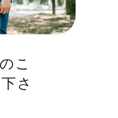
のこ
せ下さ