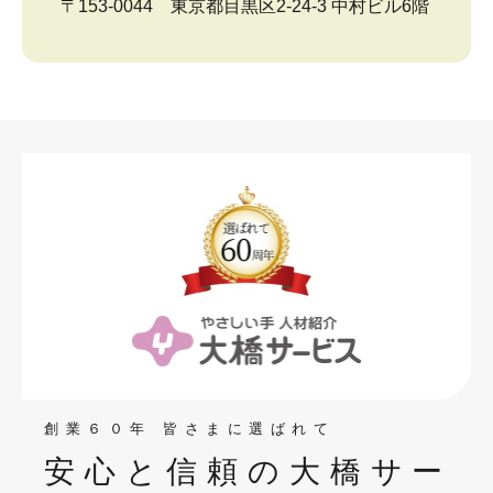
〒153-0044 東京都目黒区2-24-3 中村ビル6階
創業６０年 皆さまに選ばれて
安心と信頼の大橋サー