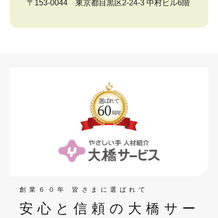
〒153-0044 東京都目黒区2-24-3 中村ビル6階
創業６０年 皆さまに選ばれて
安心と信頼の大橋サー