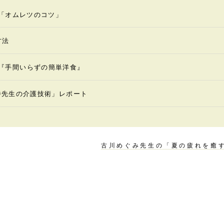
「オムレツのコツ」
方法
ing『手間いらずの簡単洋食』
寺先生の介護技術」レポート
古川めぐみ先生の「夏の疲れを癒す