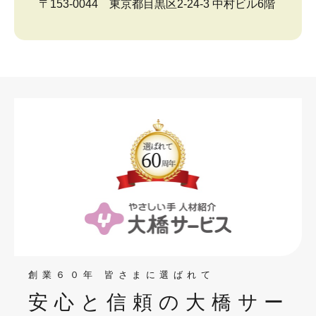
〒153-0044 東京都目黒区2-24-3 中村ビル6階
創業６０年 皆さまに選ばれて
安心と信頼の大橋サー