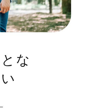
ことな
さい
ー