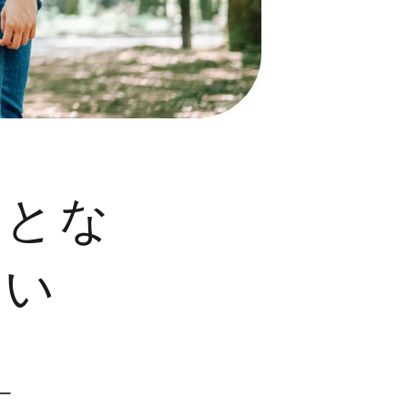
ことな
さい
ー