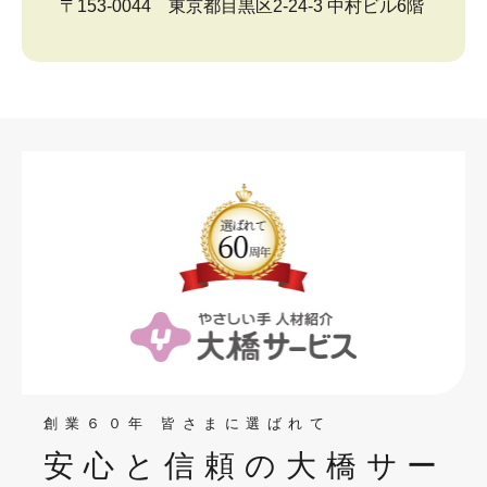
〒153-0044 東京都目黒区2-24-3 中村ビル6階
創業６０年 皆さまに選ばれて
安心と信頼の大橋サー