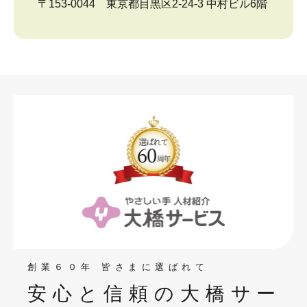
〒153-0044 東京都目黒区2-24-3 中村ビル6階
創業６０年 皆さまに選ばれて
安心と信頼の大橋サー